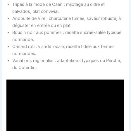
Tripes à la mode de Caen : mijotage au cidre et
calvados, plat convivial.
Andouille de Vire : charcuterie fumée, saveur robuste, à
déguster en entrée ou en plat.
Boudin noir aux pommes : recette sucrée-salée typique
normande.
Canard rôti : viande locale, recette fidèle aux fermes
normandes.
Variations régionales : adaptations typiques du Perche,
du Cotentin.