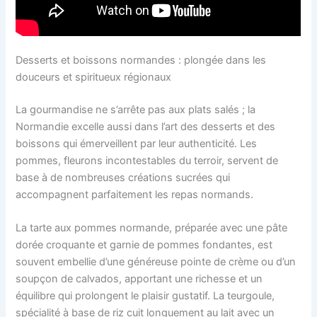
Desserts et boissons normandes : plongée dans les
douceurs et spiritueux régionaux
La gourmandise ne s’arrête pas aux plats salés ; la
Normandie excelle aussi dans l’art des desserts et des
boissons qui émerveillent par leur authenticité. Les
pommes, fleurons incontestables du terroir, servent de
base à de nombreuses créations sucrées qui
accompagnent parfaitement les repas normands.
La tarte aux pommes normande, préparée avec une pâte
dorée croquante et garnie de pommes fondantes, est
souvent embellie d’une généreuse pointe de crème ou d’un
soupçon de calvados, apportant une richesse et un
équilibre qui prolongent le plaisir gustatif. La teurgoule,
spécialité à base de riz cuit longuement au lait avec un