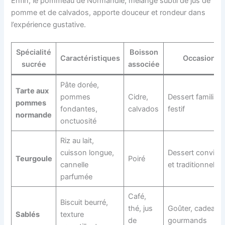
Enfin, le pommeau de Normandie, mélange subtil de jus de
pomme et de calvados, apporte douceur et rondeur dans
l’expérience gustative.
Spécialité
Boisson
Caractéristiques
Occasion
sucrée
associée
Pâte dorée,
Tarte aux
pommes
Cidre,
Dessert familial e
pommes
fondantes,
calvados
festif
normande
onctuosité
Riz au lait,
cuisson longue,
Dessert convivia
Teurgoule
Poiré
cannelle
et traditionnel
parfumée
Café,
Biscuit beurré,
thé, jus
Goûter, cadeaux
Sablés
texture
de
gourmands