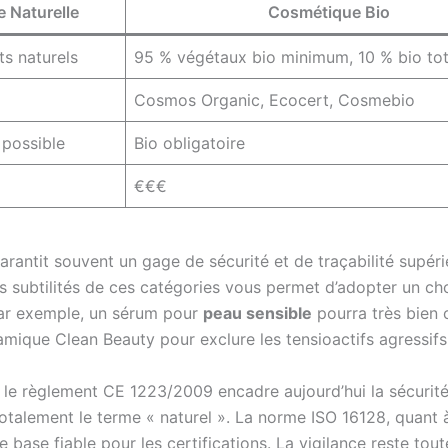
 Naturelle
Cosmétique Bio
s naturels
95 % végétaux bio minimum, 10 % bio tot
Cosmos Organic, Ecocert, Cosmebio
 possible
Bio obligatoire
€€€
garantit souvent un gage de sécurité et de traçabilité supéri
s subtilités de ces catégories vous permet d’adopter un cho
Par exemple, un sérum pour
peau sensible
pourra très bien 
namique Clean Beauty pour exclure les tensioactifs agressifs
s le règlement CE 1223/2009 encadre aujourd’hui la sécuri
 totalement le terme « naturel ». La norme ISO 16128, quant à
ne base fiable pour les certifications. La vigilance reste tout