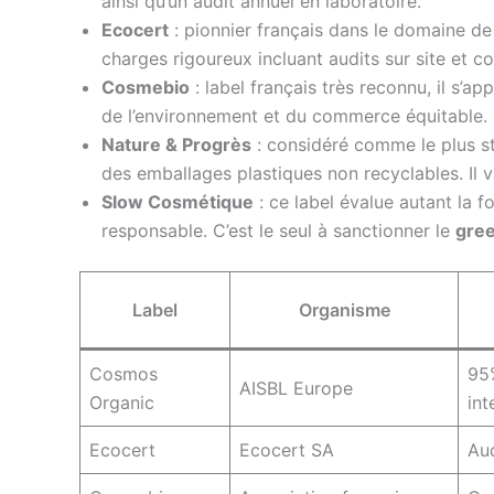
ainsi qu’un audit annuel en laboratoire.
Ecocert
: pionnier français dans le domaine de 
charges rigoureux incluant audits sur site et c
Cosmebio
: label français très reconnu, il s’
de l’environnement et du commerce équitable. 
Nature & Progrès
: considéré comme le plus st
des emballages plastiques non recyclables. Il va
Slow Cosmétique
: ce label évalue autant la 
responsable. C’est le seul à sanctionner le
gre
Label
Organisme
Cosmos
95
AISBL Europe
Organic
int
Ecocert
Ecocert SA
Aud