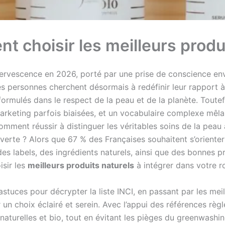
 choisir les meilleurs produ
fervescence en 2026, porté par une prise de conscience env
ersonnes cherchent désormais à redéfinir leur rapport à 
rmulés dans le respect de la peau et de la planète. Toutef
 marketing parfois biaisées, et un vocabulaire complexe mêla
ment réussir à distinguer les véritables soins de la peau 
 verte ? Alors que 67 % des Françaises souhaitent s’orient
 des labels, des ingrédients naturels, ainsi que des bonnes
isir les
meilleurs produits naturels
à intégrer dans votre ro
stuces pour décrypter la liste INCI, en passant par les mei
un choix éclairé et serein. Avec l’appui des références règ
aturelles et bio, tout en évitant les pièges du greenwashing