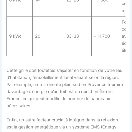
cons
moy
Foyer
cons
9 kWc
20
33-38
~11 700
avec
équi
élect
Cette grille doit toutefois s’ajuster en fonction de votre lieu
d’habitation, l’ensoleillement local variant selon la région.
Par exemple, un toit orienté plein sud en Provence fournira
davantage d’énergie qu’un toit est ou ouest en Île-de-
France, ce qui peut modifier le nombre de panneaux
nécessaires.
Enfin, un autre facteur crucial à intégrer dans la réflexion
est la gestion énergétique via un système EMS (Energy