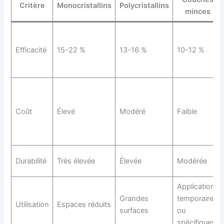
Critère
Monocristallins
Polycristallins
minces
Efficacité
15-22 %
13-16 %
10-12 %
Coût
Élevé
Modéré
Faible
Durabilité
Très élevée
Élevée
Modérée
Applications
Grandes
temporaires
Utilisation
Espaces réduits
surfaces
ou
spécifiques