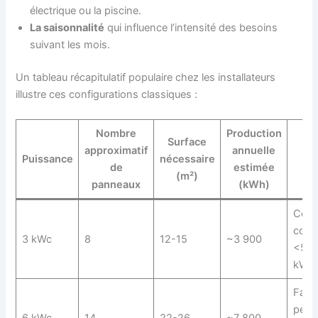
électrique ou la piscine.
La saisonnalité
qui influence l’intensité des besoins
suivant les mois.
Un tableau récapitulatif populaire chez les installateurs
illustre ces configurations classiques :
Nombre
Production
Surface
approximatif
annuelle
Pro
Puissance
nécessaire
de
estimée
(m²)
panneaux
(kWh)
Coupl
cons
3 kWc
8
12-15
~3 900
<5 0
kWh
Famil
pers
6 kWc
14
22-26
~7 800